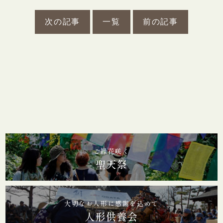
永代供養堂
次の記事
一覧
前の記事
護摩祈祷
御守り・腕輪念珠
初参り・七五三ご祈祷
仏前結婚式
生前戒名
境内墓地
お問い合わせ
ご縁花咲く
聖天祭
お知らせ
海禅寺新聞
リンク集
大切なお人形に感謝を込めて
人形供養会