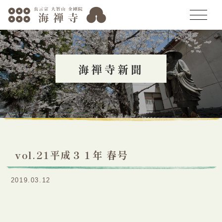
トップページ
海禅寺新聞
海禅寺の歴史
年中行事
聖天祭
聖天祭とは
vol.21平成３１年 春号
お知らせ
聖天祭に託す思い
2019.03.12
人形供養会