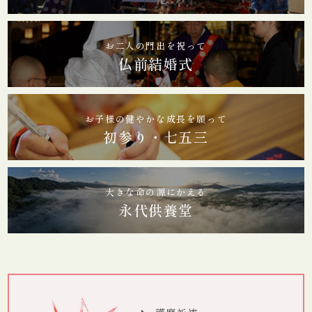
お二人の門出を祝って
仏前結婚式
お子様の健やかな成長を願って
初参り・七五三
大きな命の源にかえる
永代供養堂