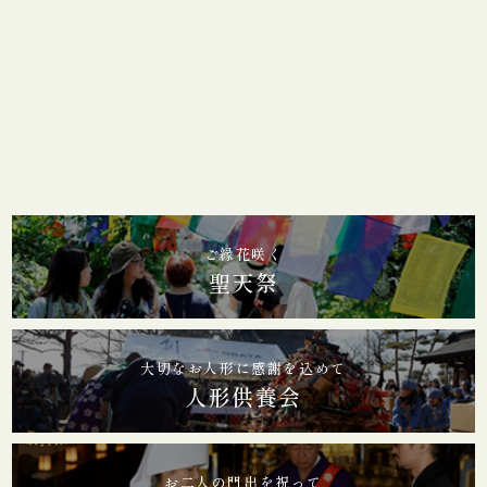
ご縁花咲く
聖天祭
大切なお人形に感謝を込めて
人形供養会
お二人の門出を祝って