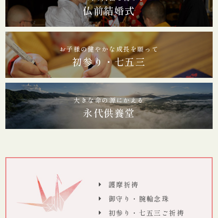
仏前結婚式
お子様の健やかな成長を願って
初参り・七五三
大きな命の源にかえる
永代供養堂
護摩祈祷
御守り・腕輪念珠
初参り・七五三ご祈祷