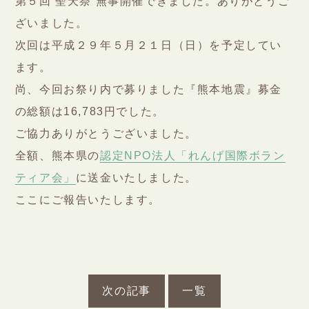
永代供養堂
第５回 聖天祭 無事開催できました。ありがとうご
ざいました。
次回は平成２９年５月２１日（日）を予定してい
護摩祈祷
ます。
御守り・腕輪念珠
尚、今回お祭り内で募りました『熊本地震』募金
初参り・七五三ご祈祷
の総額は16,783円でした。
仏前結婚式
ご協力ありがとうございました。
生前戒名
全額、熊本県の
認定NPO法人「れんげ国際ボラン
境内墓地
ティア会」
に送金いたしました。
ここにご報告いたします。
お問い合わせ
お知らせ
海禅寺新聞
リンク集
次の記事
一覧