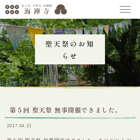
トップページ
聖天祭のお知
海禅寺の歴史
らせ
年中行事
聖天祭
聖天祭とは
お知らせ
第５回 聖天祭 無事開催できました。
聖天祭に託す思い
人形供養会
2017.04.21