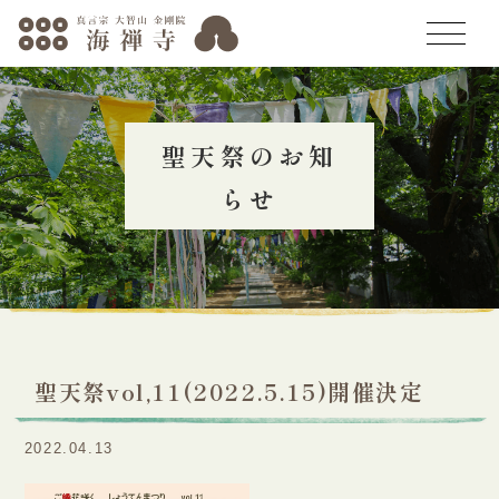
トップページ
聖天祭のお知
海禅寺の歴史
らせ
年中行事
聖天祭
聖天祭とは
お知らせ
聖天祭vol,11(2022.5.15)開催決定
聖天祭に託す思い
人形供養会
2022.04.13