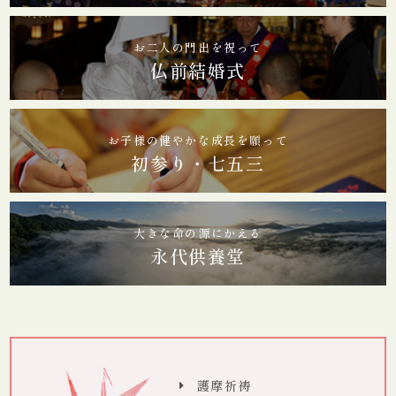
お二人の門出を祝って
仏前結婚式
お子様の健やかな成長を願って
初参り・七五三
大きな命の源にかえる
永代供養堂
護摩祈祷