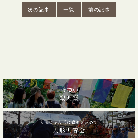
次の記事
一覧
前の記事
ご縁花咲く
聖天祭
大切なお人形に感謝を込めて
人形供養会