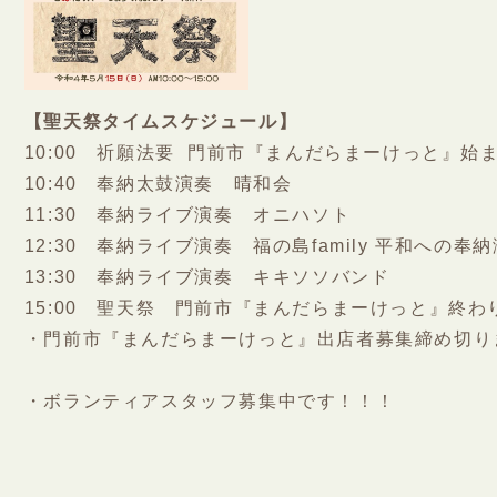
永代供養堂
護摩祈祷
御守り・腕輪念珠
【聖天祭タイムスケジュール】
10:00　祈願法要  門前市『まんだらまーけっと』始ま
初参り・七五三ご祈祷
10:40　奉納太鼓演奏　晴和会

仏前結婚式
11:30　奉納ライブ演奏　オニハソト

生前戒名
12:30　奉納ライブ演奏　福の島family 平和への奉納
境内墓地
13:30　奉納ライブ演奏　キキソソバンド

15:00　聖天祭　門前市『まんだらまーけっと』終わ
お問い合わせ
・門前市『まんだらまーけっと』出店者募集締め切りま
お知らせ
・ボランティアスタッフ募集中です！！！
海禅寺新聞
リンク集