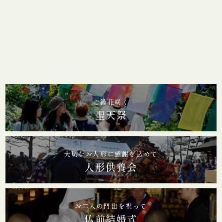
ご縁花咲く
聖天祭
大切なお人形に感謝を込めて
人形供養会
お二人の門出を祝って
仏前結婚式