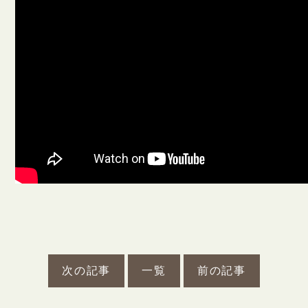
永代供養堂
護摩祈祷
御守り・腕輪念珠
初参り・七五三ご祈祷
仏前結婚式
生前戒名
境内墓地
お問い合わせ
お知らせ
海禅寺新聞
次の記事
一覧
前の記事
リンク集