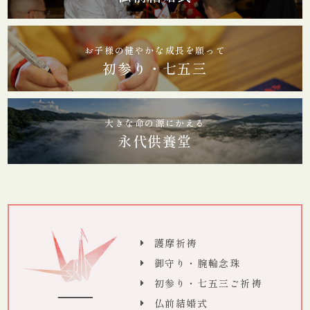
お子様の健やかな成長を願って
初参り・七五三
大きな命の源にかえる
永代供養堂
護摩祈祷
御守り・腕輪念珠
初参り・七五三ご祈祷
仏前結婚式