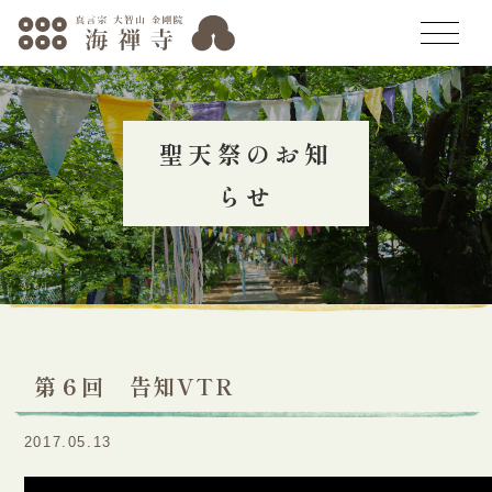
トップページ
聖天祭のお知
海禅寺の歴史
らせ
年中行事
聖天祭
聖天祭とは
お知らせ
第６回 告知VTR
聖天祭に託す思い
人形供養会
2017.05.13