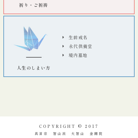
祈り・ご祈祷
生前戒名
永代供養堂
境内墓地
人生のしまい方
COPYRIGHT © 2017
真言宗 智山派 大智山 金剛院